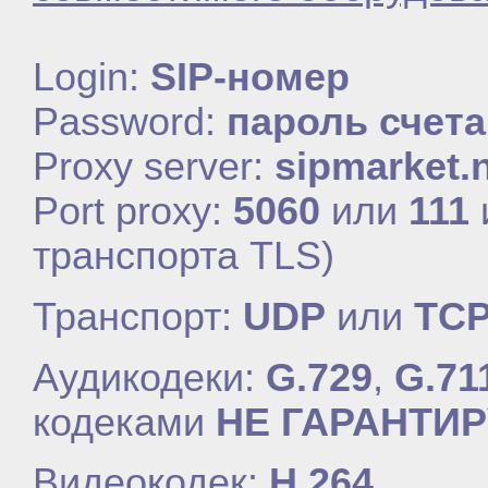
Login:
SIP-номер
Password:
пароль счета
Proxy server:
sipmarket.
Port proxy:
5060
или
111
транспорта TLS)
Транспорт:
UDP
или
TC
Аудикодеки:
G.729
,
G.71
кодеками
НЕ ГАРАНТИ
Видеокодек:
H.264