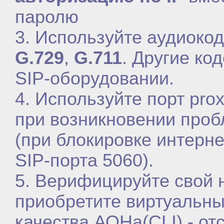
паролю
3. Используйте аудиоко
G.729
,
G.711
. Другие ко
SIP-оборудовании.
4. Используйте порт pro
при возникновении проб
(при блокировке интерн
SIP-порта 5060).
5. Верифицируйте свой 
приобретите виртуальны
качества АОНа(CLI) - о